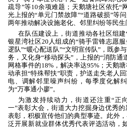
疏导”等10余项难题；天鹅塘社区依托“
光上报的“单元门禁故障”“道路破损”等问
两年推动解决设施老化、邻里纠纷等民生问
在队伍建设上，街道推动各社区组建
银星湾社区20人组成的“骑手雷锋志愿服
逻队”“暖心配送队”“文明宣传队”，既参
务，又化身“移动探头”，上报的“消防通
网格事件的18%，解决率达95%；天鹅
动承担“特殊帮扶”职责，护送走失老人
电、调解邻里噪声纠纷，每季度化解纠纷
为“万事通小廖”。
为激发持续动力，街道还注重“正向
一”表彰大会，街道大力挖掘身边优秀的
表彰，积极宣传他们的典型事迹。此外，
泛开展新就业群体优秀代表评选活动，如