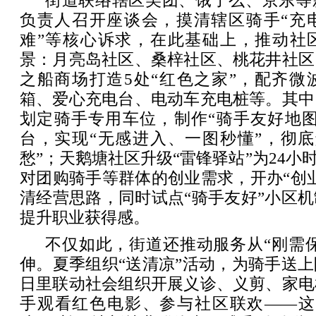
街道联络辖区美团、饿了么、京东等
负责人召开座谈会，摸清辖区骑手“充
难”等核心诉求，在此基础上，推动社区
景：月亮岛社区、桑梓社区、桃花井社区
之船商场打造5处“红色之家”，配齐微
箱、爱心充电台、电动车充电桩等。其中
划定骑手专用车位，制作“骑手友好地图
台，实现“无感进入、一图秒懂”，彻底
愁”；天鹅塘社区升级“雷锋驿站”为24小
对团购骑手等群体的创业需求，开办“创
清经营思路，同时试点“骑手友好”小区
提升职业获得感。
不仅如此，街道还推动服务从“刚需保
伸。夏季组织“送清凉”活动，为骑手送
日里联动社会组织开展义诊、义剪、家电
手观看红色电影、参与社区联欢——这些