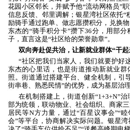
花园小区邻长，并赋予他“流动网格员”
信息反馈、邻里调解；银星湾社区依托“
励骑手通过跑单、做志愿攒积分，兑换物
东杰的“骑手积分卡”攒下36分，用部
子，直言这是“社区给的荣誉勋章”。
双向奔赴促共治，让新就业群体“干起
“社区把我们当家人，我们就要护好
东杰的心里话，也是街道推动新就业群
照。街道通过搭建平台、健全机制，引导
街串巷、熟悉民情”的优势，成为基层治理
在机制搭建上，街道创新“1+3+N”
部为统领，联动物业、社会组织、商家三
居民等N方力量，通过“百星议事会”“睦
会”等平台，协商解决实际问题。银星湾
决了“骑手车位供给不足”“送餐高峰期电梯