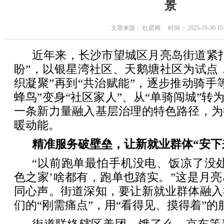
景
文章来源： 红星网 时间： 2025-10-30 15:
近年来，长沙市望城区月亮岛街道紧
盼”，以银星湾社区、天鹅塘社区为试点，
织凝聚”再到“共治赋能”，逐步推动骑手
蜂鸟”变身“社区家人”、从“单骑闯城”转
一条新力量融入基层治理的特色路径，为
暖动能。
精准服务破壁垒，让新就业群体“安下
“以前跑单最怕手机没电、饭凉了没
色之家’啥都有，跑单也踏实。”这是月
同心声。街道深知，要让新就业群体融入
们的“刚需痛点”，用“看得见、摸得着”