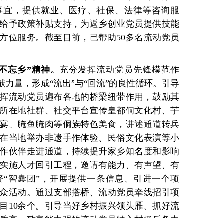
事宜，提供就业、医疗、社保、法律等咨询服
给予政策补贴支持，为返乡创业党员提供技能
方位服务。截至目前，已帮助50多名流动党员
献不忘乡”精神。
充分发挥流动党员先锋模范作
力量，形成“流出”与“回流”的良性循环。引导
挥流动党员遍布各地的桥梁纽带作用，鼓励其
所在地社群、社交平台宣传皇都侗文化村、芋
宴、腌鱼腌肉等侗族特色美食，讲述通道转兵
在当地举办非遗手作体验、民俗文化表演等小
作伙伴走进通道，持续提升家乡知名度和影响
实施人才回引工程，邀请有能力、有声望、有
“智囊团”，开展提供一条信息、引进一个项
众活动。通过支部搭桥、流动党员牵线招引项
目10余个。引导当好乡村振兴领头雁。抓好流