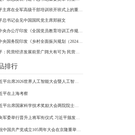
习近平主席在全军高级干部培训班开班式上的重要讲话引领全军开展思想整风、深化政治整训
平总书记会见中国国民党主席郑丽文
中共中央办公厅印发《全国党员教育培训工作规划（2024－2028年）》
中共中央国务院印发《乡村全面振兴规划（2024—2027年）》
习近平：民营经济发展前景广阔大有可为 民营企业和民营企业家大显身手正当其时
品排行
习近平出席2026世界人工智能大会暨人工智能全球治理高级别会议开幕式并发表主旨讲话
近平在上海考察
习近平出席国家科学技术奖励大会两院院士大会中国科协第十一次全国代表大会并发表重要讲话
中央军委举行晋升上将军衔仪式 习近平颁发命令状并向晋衔的军官表示祝贺
庆祝中国共产党成立105周年大会在京隆重举行 习近平发表重要讲话