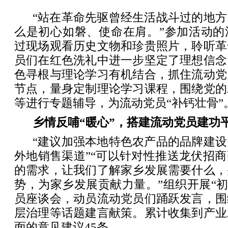
“站在革命先驱曾经生活战斗过的地
么是初心如磐、使命在肩。”参加活动的
过现场观看历史文物和珍贵照片，聆听革
员们在红色洗礼中进一步坚定了理想信念
色寻根与理论学习有机结合，抓住流动党
节点，量身定制理论学习课程，围绕党的
等进行专题辅导，为流动党员“补钙壮骨”
乡情反哺“暖心”，搭建流动党员建功
“建议加强本地特色农产品的品牌建
外地销售渠道”“可以针对性推送龙伏招
的需求，让我们了解家乡发展需要什么，
势，为家乡发展贡献力量。”组织开展“初
员座谈会，动员流动党员们踊跃发言，围
层治理等话题建言献策。累计收集到产业
面的意见建议45条。