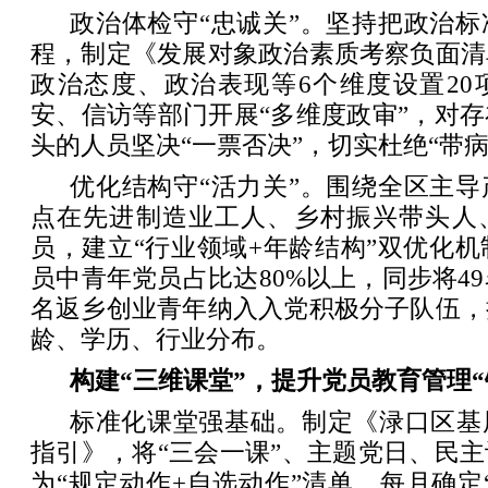
政治体检守“忠诚关”。坚持把政治
程，制定《发展对象政治素质考察负面清
政治态度、政治表现等6个维度设置20
安、信访等部门开展“多维度政审”，对
头的人员坚决“一票否决”，切实杜绝“带病
优化结构守“活力关”。围绕全区主
点在先进制造业工人、乡村振兴带头人
员，建立“行业领域+年龄结构”双优化机制
员中青年党员占比达80%以上，同步将49
名返乡创业青年纳入入党积极分子队伍，
龄、学历、行业分布。
构建“三维课堂”，提升党员教育管理“
标准化课堂强基础。制定《渌口区基
指引》，将“三会一课”、主题党日、民
为“规定动作+自选动作”清单。每月确定