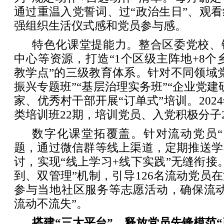
通过重温入党誓词、过“政治生日”、观
强组织生活仪式感和党员参与感。
特色化课堂提能力。整合区委党校、
中心等资源，打造“1个区级主阵地+8个
教学点”的三级教育体系。针对不同领域
振兴专题班”“基层治理实务班”“企业党建
家、优秀村干部开展“订单式”培训。202
类培训班22期，培训党员、入党积极分子2
数字化课堂拓覆盖。针对流动党员“
题，通过微信群等线上渠道，定期推送学
讨，实现“线上学习+线下实践”无缝衔接
到、双管理”机制，引导126名流动党员
参与当地社区服务等志愿活动，确保流动
流动不流失”。
搭建“三大平台”，释放党员先锋模范“