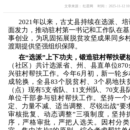
文章来源： 红星网 时间： 2025-11-12 10:
2021年以来，古丈县持续在选派、
面发力，推动驻村第一书记和工作队在基
事创业，为巩固拓展脱贫攻坚成果同乡村
渡期提供坚强组织保障。
在“选派”上下功夫，锻造驻村帮扶硬
（社区）共计选派省、州、县直单位87
兴驻村帮扶工作。今年6月初，新一轮乡
成轮换，全县83个脱贫村、3个易地扶
（点）现有5支省队、11支州队、70支县
单位干部参与驻村帮扶工作。坚持一个标
定、力量不减、适当调整、尽锐出战”要
审核批复、动态调整”三项制度，坚持
序，严格审批，严把人选关。因村分类