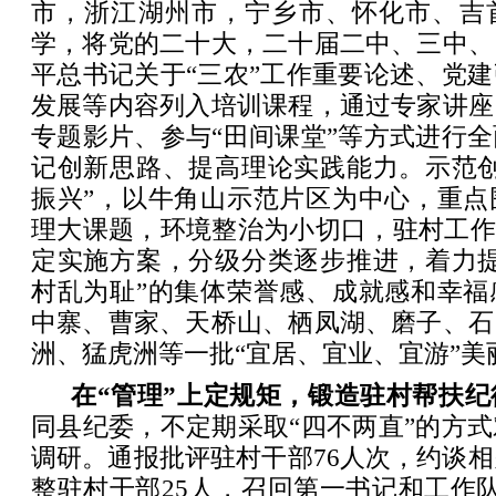
市，浙江湖州市，宁乡市、怀化市、吉
学，将党的二十大，二十届二中、三中、
平总书记关于“三农”工作重要论述、党
发展等内容列入培训课程，通过专家讲座
专题影片、参与“田间课堂”等方式进行
记创新思路、提高理论实践能力。示范创
振兴”，以牛角山示范片区为中心，重点
理大课题，环境整治为小切口，驻村工作
定实施方案，分级分类逐步推进，着力提
村乱为耻”的集体荣誉感、成就感和幸福
中寨、曹家、天桥山、栖凤湖、磨子、石
洲、猛虎洲等一批“宜居、宜业、宜游”美
在“管理”上定规矩，锻造驻村帮扶纪
同县纪委，不定期采取“四不两直”的方
调研。通报批评驻村干部76人次，约谈相
整驻村干部25人，召回第一书记和工作