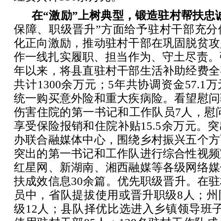
在“激励”上树典型，锻造驻村帮扶忠
保障、职级晋升”方面给予驻村干部充分
化正向激励，推动驻村干部在巩固脱贫攻
作一线扎实履职、担当作为、守土尽责。强
年以来，将县直驻村干部生活补助经费全
共计1300余万元；5年共协调资金57.
统一购买意外险和重大疾病险。看望慰问
伤害住院的第一书记和工作队员7人，慰问金
享受保险报销和住院补贴15.5余万元。
办联合融媒体中心，围绕乡村振兴五个方
突出的第一书记和工作队进行综合性视频
红星网、新湖南、湘西融媒等各级网络媒
扶成效信息30余篇。优先职级晋升。在
员中，省队提拔使用或晋升职级8人；州
级12人；县队择优比选进入乡镇领导班