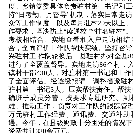
度。乡镇党委具体负责驻村第一书记和工
持“日考勤、月督导”机制，落实日常走
众等工作制度，以及每月驻村20天以上、
作要求，坚决防止“读通校 ”“挂名驻村”
考核相结合、实地查看和入户走访相结
合，全面评价工作队帮扶实绩。坚持督导
兴驻村工 作队轮换后，县驻村办对全县86
进行了全覆盖督导。实地走访86个村，入
镇村干部430人，对驻村第一书记和工
了全面评估。经逐级报请，调整省派驻村
驻村第一书记3人。压实帮扶责任。帮扶
确班子成员分管，按要求专题研究、到
难、推动工作，负责对工作队的跟踪管理
万元驻村工作经费、通讯费、交通补助
遇。今年，在县级财政十分困难的情况下
经费共计330余万元。