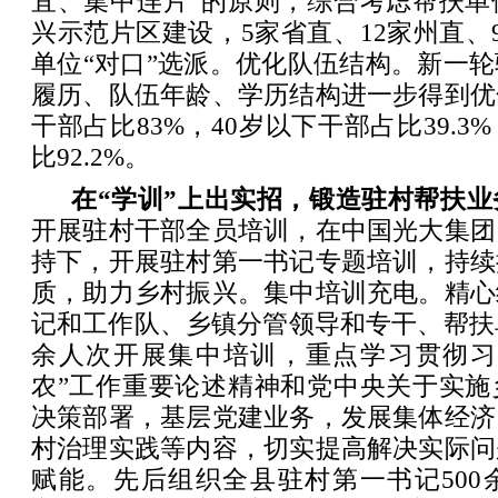
宜、集中连片”的原则，综合考虑帮扶单
兴示范片区建设，5家省直、12家州直、
单位“对口”选派。优化队伍结构。新一
履历、队伍年龄、学历结构进一步得到优
干部占比83%，40岁以下干部占比39.
比92.2%。
在“学训”上出实招，锻造驻村帮扶业
开展驻村干部全员培训，在中国光大集团
持下，开展驻村第一书记专题培训，持续
质，助力乡村振兴。集中培训充电。精心
记和工作队、乡镇分管领导和专干、帮扶单
余人次开展集中培训，重点学习贯彻习
农”工作重要论述精神和党中央关于实施
决策部署，基层党建业务，发展集体经济
村治理实践等内容，切实提高解决实际问
赋能。先后组织全县驻村第一书记500