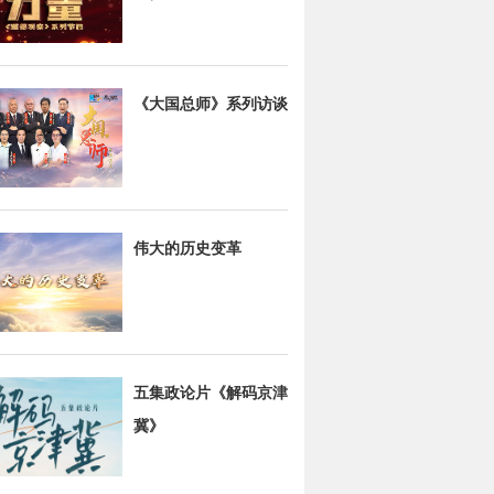
《大国总师》系列访谈
伟大的历史变革
五集政论片《解码京津
冀》