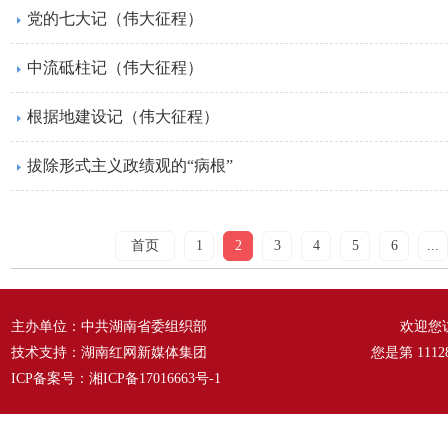
党的七大记（伟大征程）
中流砥柱记（伟大征程）
根据地建设记（伟大征程）
拔除形式主义政绩观的“病根”
首页
1
2
3
4
5
6
...
主办单位：中共湖南省委组织部
欢迎您
技术支持：湖南红网新媒体集团
您是第
1112
ICP备案号：
湘ICP备17016663号-1