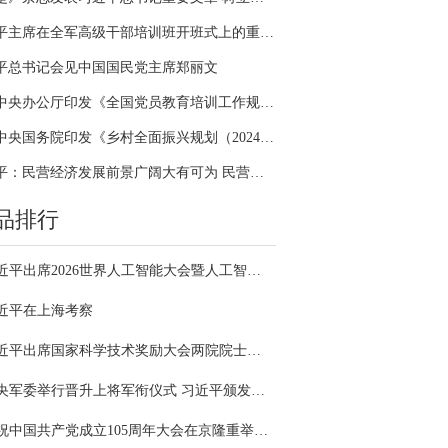
习近平主席在全军高级干部培训班开班式上的重要讲话引领全军开展思想整风、深化政治整训
平总书记会见中国国民党主席郑丽文
中共中央办公厅印发《全国党员教育培训工作规划（2024－2028年）》
中共中央国务院印发《乡村全面振兴规划（2024—2027年）》
习近平：民营经济发展前景广阔大有可为 民营企业和民营企业家大显身手正当其时
品排行
习近平出席2026世界人工智能大会暨人工智能全球治理高级别会议开幕式并发表主旨讲话
近平在上海考察
习近平出席国家科学技术奖励大会两院院士大会中国科协第十一次全国代表大会并发表重要讲话
中央军委举行晋升上将军衔仪式 习近平颁发命令状并向晋衔的军官表示祝贺
庆祝中国共产党成立105周年大会在京隆重举行 习近平发表重要讲话