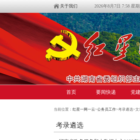
关于我们
2026年8月7日 7:58 星
首页
要闻快递
党
当前位置：
红星一网一云
>
公务员工作
>考录遴选>文
考录遴选