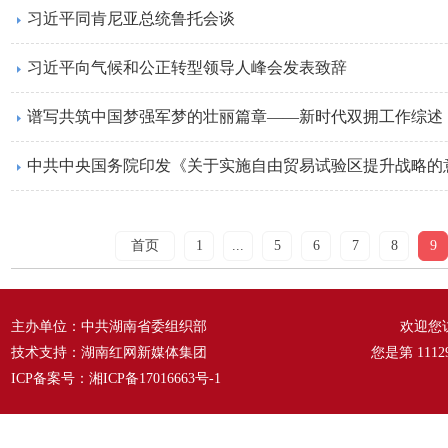
习近平同肯尼亚总统鲁托会谈
习近平向气候和公正转型领导人峰会发表致辞
谱写共筑中国梦强军梦的壮丽篇章——新时代双拥工作综述
中共中央国务院印发《关于实施自由贸易试验区提升战略的
首页
1
...
5
6
7
8
9
主办单位：中共湖南省委组织部
欢迎您
技术支持：湖南红网新媒体集团
您是第
1112
ICP备案号：
湘ICP备17016663号-1