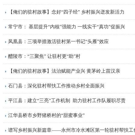
【俺们的驻村故事】念好“四子经” 乡村振兴迸发新活力
常宁市： 基层提升“内核”强能力 一线实干“真功”促振兴
凤凰县：三项举措激活驻村第一书记“头雁”效应
醴陵市：“三聚焦” 让驻村更“助”村
【俺们的驻村故事】法治赋能产业兴 黄茅岭上苗汉亲
石门县：深化驻村帮扶工作推动乡村全面振兴
平江县：建立“三亮”工作机制 助力驻村工作队履职尽责
江华县桥市乡野猪桥村的“甜蜜事业”
谱写乡村振兴新篇章——永州市冷水滩区第一轮驻村帮扶工