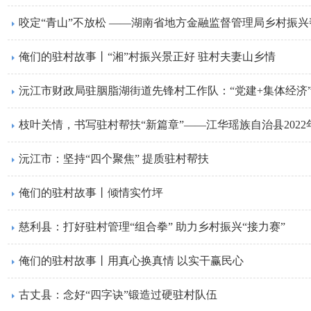
咬定“青山”不放松 ——湖南省地方金融监督管理局乡村振
俺们的驻村故事丨“湘”村振兴景正好 驻村夫妻山乡情
沅江市财政局驻胭脂湖街道先锋村工作队：“党建+集体经济”
枝叶关情，书写驻村帮扶“新篇章”——江华瑶族自治县202
沅江市：坚持“四个聚焦” 提质驻村帮扶
俺们的驻村故事丨倾情实竹坪
慈利县：打好驻村管理“组合拳” 助力乡村振兴“接力赛”
俺们的驻村故事丨用真心换真情 以实干赢民心
古丈县：念好“四字诀”锻造过硬驻村队伍