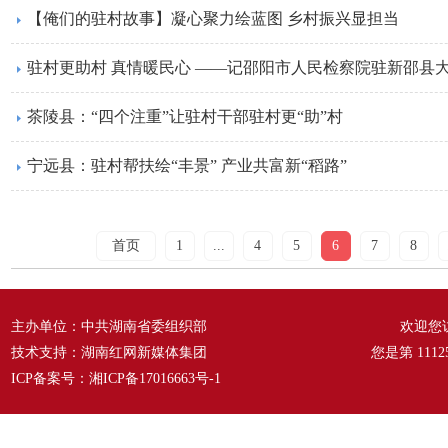
【俺们的驻村故事】凝心聚力绘蓝图 乡村振兴显担当
驻村更助村 真情暖民心 ——记邵阳市人民检察院驻新邵县
茶陵县：“四个注重”让驻村干部驻村更“助”村
宁远县：驻村帮扶绘“丰景” 产业共富新“稻路”
首页
1
...
4
5
6
7
8
主办单位：中共湖南省委组织部
欢迎您
技术支持：湖南红网新媒体集团
您是第
1112
ICP备案号：
湘ICP备17016663号-1