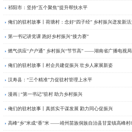
祁阳市：坚持“五个聚焦”提升帮扶水平
俺们的驻村故事丨荷塘村：念好“四子经” 乡村振兴迸发新活
第一书记讲党课 跑好乡村振兴“接力赛”
燃气供应“户户通” 乡村振兴“节节高” ——湖南省广播电视
俺们的驻村故事丨村企共建促振兴 壮乡人家展新姿
汉寿县：“三个精准”力促驻村管理上水平
漫画 | “第一书记”驻村 助力乡村振兴
俺们的驻村故事丨真抓实干谋发展 勠力同心促振兴
高峰“乡”米成“香”米 ——靖州苗族侗族自治县甘棠镇高峰村8