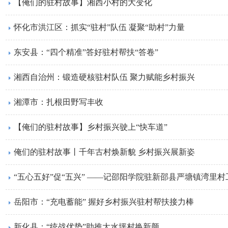
【俺们的驻村故事】湘西小村的大变化
怀化市洪江区：抓实“驻村”队伍 凝聚“助村”力量
东安县：“四个精准”答好驻村帮扶“答卷”
湘西自治州：锻造硬核驻村队伍 聚力赋能乡村振兴
湘潭市：扎根田野写丰收
【俺们的驻村故事】乡村振兴驶上“快车道”
俺们的驻村故事丨千年古村焕新貌 乡村振兴展新姿
“五心五好”促“五兴” ——记邵阳学院驻新邵县严塘镇湾里村
岳阳市：“充电蓄能” 握好乡村振兴驻村帮扶接力棒
新化县：“统战优势”助推大水坪村换新颜