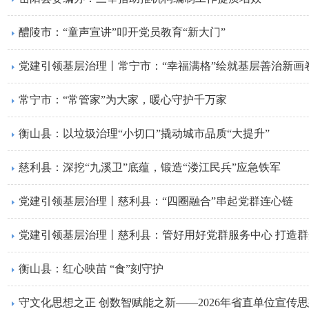
醴陵市：“童声宣讲”叩开党员教育“新大门”
党建引领基层治理丨常宁市：“幸福满格”绘就基层善治新画
常宁市：“常管家”为大家，暖心守护千万家
衡山县：以垃圾治理“小切口”撬动城市品质“大提升”
​慈利县：深挖“九溪卫”底蕴，锻造“溇江民兵”应急铁军
党建引领基层治理丨慈利县：“四圈融合”串起党群连心链
党建引领基层治理丨​慈利县：管好用好党群服务中心 打造群
衡山县：红心映苗 “食”刻守护
守文化思想之正 创数智赋能之新——2026年省直单位宣传