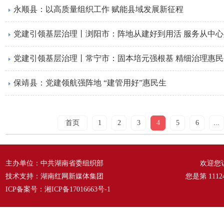
永顺县：以高质量组织工作 赋能县域发展新征程
党建引领基层治理丨浏阳市：阵地从建好到用活 服务从中
党建引领基层治理丨常宁市：固本培元强根基 精细治理惠民
​保靖县：党建领航强阵地 “建管用好”惠民生
首页
1
2
3
4
5
6
...
主办单位：中共湖南省委组织部
欢迎您
技术支持：湖南红网新媒体集团
您是第
1112
ICP备案号：
湘ICP备17016663号-1