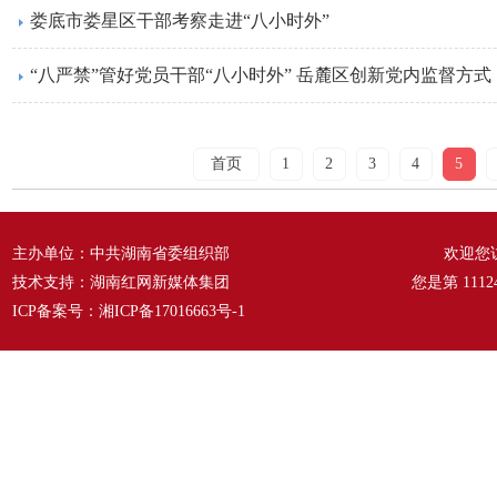
娄底市娄星区干部考察走进“八小时外”
“八严禁”管好党员干部“八小时外” 岳麓区创新党内监督方式
首页
1
2
3
4
5
主办单位：中共湖南省委组织部
欢迎您
技术支持：湖南红网新媒体集团
您是第
1112
ICP备案号：
湘ICP备17016663号-1