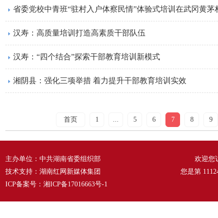
省委党校中青班“驻村入户体察民情”体验式培训在武冈黄茅
汉寿：高质量培训打造高素质干部队伍
汉寿：“四个结合”探索干部教育培训新模式
湘阴县：强化三项举措 着力提升干部教育培训实效
首页
1
...
5
6
7
8
9
主办单位：中共湖南省委组织部
欢迎您
技术支持：湖南红网新媒体集团
您是第
1112
ICP备案号：
湘ICP备17016663号-1