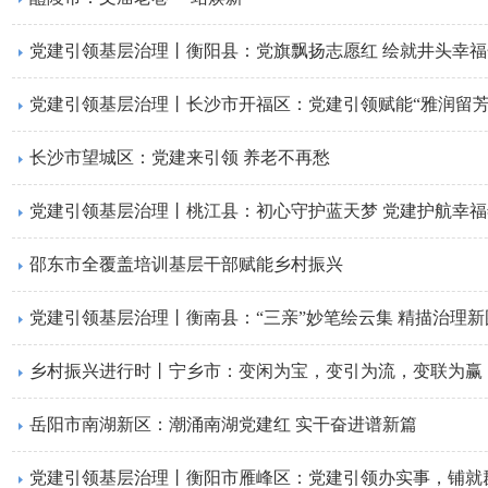
党建引领基层治理丨衡阳县：党旗飘扬志愿红 绘就井头幸福
长沙市望城区：党建来引领 养老不再愁
党建引领基层治理丨桃江县：初心守护蓝天梦 党建护航幸福
邵东市全覆盖培训基层干部赋能乡村振兴
党建引领基层治理丨衡南县：“三亲”妙笔绘云集 精描治理新
乡村振兴进行时丨宁乡市：变闲为宝，变引为流，变联为赢
岳阳市南湖新区：潮涌南湖党建红 实干奋进谱新篇
党建引领基层治理丨衡阳市雁峰区：党建引领办实事，铺就群