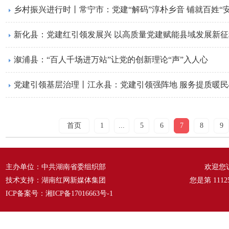
乡村振兴进行时丨常宁市：党建“解码”淳朴乡音 铺就百姓“
新化县：党建红引领发展兴 以高质量党建赋能县域发展新征
溆浦县：“百人千场进万站”让党的创新理论“声”入人心
党建引领基层治理丨江永县：党建引领强阵地 服务提质暖民
首页
1
...
5
6
7
8
9
主办单位：中共湖南省委组织部
欢迎您
技术支持：湖南红网新媒体集团
您是第
1112
ICP备案号：
湘ICP备17016663号-1