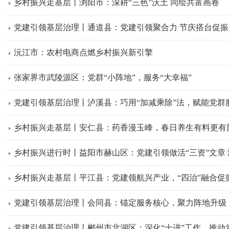
​乡村振兴走基层丨浏阳市：深耕“三色”沃土 同绘共富画卷
​党建引领基层治理丨通道县：党建引领聚合力 节庆搭台促振
沅江市：农村电商点燃乡村振兴新引擎
张家界市武陵源区：党群“小阵地”，服务“大幸福”
​党建引领基层治理丨泸溪县：巧用“加减乘除”法，赋能党群
乡村振兴走基层丨安仁县：药香漫玉峰，春日养生有料更有
​乡村振兴进行时丨益阳市赫山区：党建引领做活“三资”文章
​乡村振兴走基层丨平江县：党建领航兴产业，“四治”融合促
​党建引领基层治理丨会同县：锚定服务核心，聚力阵地升级
​党建引领基层治理丨​郴州市北湖区：深化“十进”工作，推