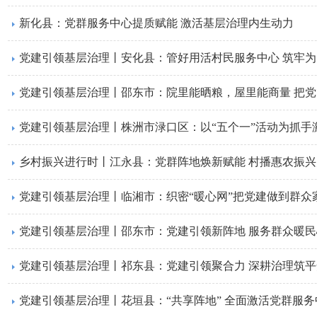
新化县：党群服务中心提质赋能 激活基层治理内生动力
​党建引领基层治理丨安化县：管好用活村民服务中心 筑牢
​党建引领基层治理丨邵东市：院里能晒粮，屋里能商量 把党
​党建引领基层治理丨株洲市渌口区：以“五个一”活动为抓
乡村振兴进行时丨江永县：党群阵地焕新赋能 村播惠农振兴
党建引领基层治理丨临湘市：织密“暖心网”把党建做到群众
​党建引领基层治理丨邵东市：党建引领新阵地 服务群众暖民
​党建引领基层治理丨祁东县：党建引领聚合力 深耕治理筑平
党建引领基层治理丨花垣县：“共享阵地” 全面激活党群服