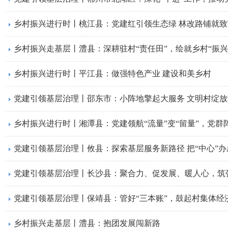
乡村振兴进行时丨​桃江县：党建红引领生态绿 林改路铺就
​乡村振兴走基层丨澧县：深耕驻村“责任田”，绘就乡村“振兴
​乡村振兴进行时丨平江县：做强特色产业 建设和美乡村
​党建引领基层治理丨邵东市：小阵地擎起大服务 文明村绽
乡村振兴进行时丨湘潭县：党建领航“流量”变“留量”，党群
​​党建引领基层治理丨攸县：探索基层服务新路径 把“中心”办
​党建引领基层治理丨长沙县：聚合力、促发展、暖人心，筑
党建引领基层治理丨​保靖县：管好“三本账”，鼓起村集体经济
​乡村振兴走基层丨澧县：抱团发展闯新路