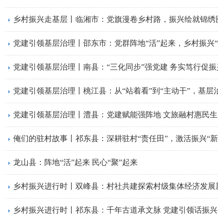
​乡村振兴走基层丨临湘市：党旗漫卷乡村路，振兴绘就锦绣
党建引领基层治理丨邵东市：党群阵地“活”起来，乡村振兴“
​党建引领基层治理丨南县：“三化同步”强党建 务实笃行促振
党建引领基层治理丨桃江县：从“站着看”到“主动干”，基层
党建引领基层治理丨澧县：党建赋能强阵地 文旅融村惠民生
​​俺们的驻村故事丨祁东县：深耕驻村“责任田”，激活振兴“新
​龙山县：阵地“活”起来 民心“聚”起来
乡村振兴进行时丨​双峰县：村社共建探索村级集体经济发展
​乡村振兴进行时丨祁东县：千年古道承文脉 党建引领话振兴