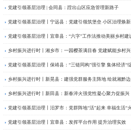
党建引领基层治理 | 会同县：蹚出山区应急管理新路子
党建引领基层治理丨宁远县：党建引领筑堡垒 小区治理焕新
党建引领基层治理丨宜章县：“六字”工作法推动美丽乡村建
乡村振兴进行时丨湘乡市：一园樱茶满目春 党建赋能乡村兴
党建引领基层治理丨保靖县：“三链同构”强引擎 集体经济“绽
乡村振兴进行时丨新晃县：建强党群服务主阵地 绘就湘黔
乡村振兴进行时丨​新田县：新春淬火强党性凝心聚力促振兴
党建引领基层治理丨汨罗市：党群阵地“活”起来 幸福生活“火
党建引领基层治理丨宜章县：发挥平台作用 提升治理实效