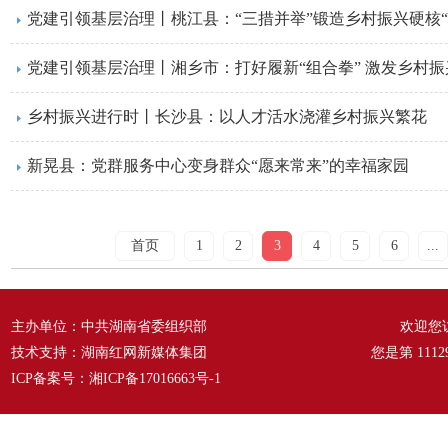
党建引领基层治理丨桃江县：“三措并举”锻造乡村振兴硬核“
党建引领基层治理丨湘乡市：打好履新“组合拳” 激发乡村振
乡村振兴进行时丨长沙县：以人才活水浇灌乡村振兴繁花
新晃县：党群服务中心变身群众“愿来常来”的幸福家园
首页
1
2
3
4
5
6
...
主办单位：中共湖南省委组织部
欢迎您
技术支持：湖南红网新媒体集团
您是第
1112
ICP备案号：
湘ICP备17016663号-1