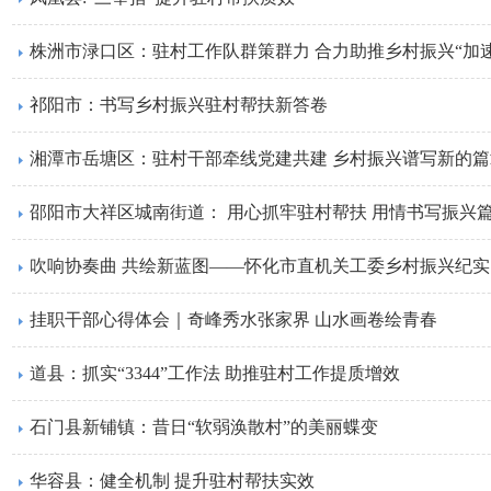
株洲市渌口区：驻村工作队群策群力 合力助推乡村振兴“加速
祁阳市：书写乡村振兴驻村帮扶新答卷
湘潭市岳塘区：驻村干部牵线党建共建 乡村振兴谱写新的篇
邵阳市大祥区城南街道： 用心抓牢驻村帮扶 用情书写振兴
吹响协奏曲 共绘新蓝图——怀化市直机关工委乡村振兴纪实
挂职干部心得体会｜奇峰秀水张家界 山水画卷绘青春
道县：抓实“3344”工作法 助推驻村工作提质增效
石门县新铺镇：昔日“软弱涣散村”的美丽蝶变
华容县：健全机制 提升驻村帮扶实效