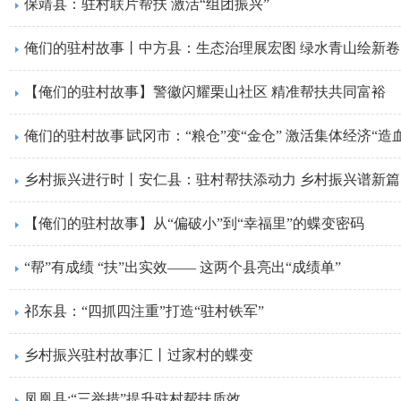
保靖县：驻村联片帮扶 激活“组团振兴”
俺们的驻村故事丨中方县：生态治理展宏图 绿水青山绘新卷
【俺们的驻村故事】警徽闪耀栗山社区 精准帮扶共同富裕
俺们的驻村故事∣武冈市：“粮仓”变“金仓” 激活集体经济“造
乡村振兴进行时丨安仁县：驻村帮扶添动力 乡村振兴谱新篇
【俺们的驻村故事】从“偏破小”到“幸福里”的蝶变密码
“帮”有成绩 “扶”出实效—— 这两个县亮出“成绩单”
祁东县：“四抓四注重”打造“驻村铁军”
乡村振兴驻村故事汇丨过家村的蝶变
凤凰县:“三举措”提升驻村帮扶质效