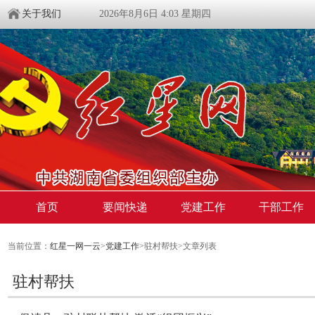
关于我们
2026年8月6日 4:03 星期四
首页
要闻快递
党建工作
干部工作
当前位置：
红星一网一云
>
党建工作
>驻村帮扶>文章列表
驻村帮扶