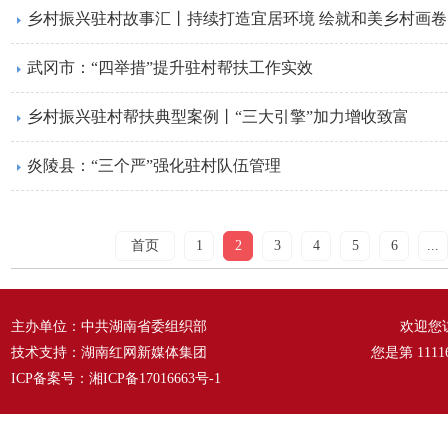
乡村振兴驻村故事汇丨持续打造宜居环境 绘就和美乡村画卷
武冈市：“四举措”提升驻村帮扶工作实效
乡村振兴驻村帮扶典型案例丨“三大引擎”加力增收致富
炎陵县：“三个严”强化驻村队伍管理
首页
1
2
3
4
5
6
...
主办单位：中共湖南省委组织部
欢迎您
技术支持：湖南红网新媒体集团
您是第
1111
ICP备案号：
湘ICP备17016663号-1