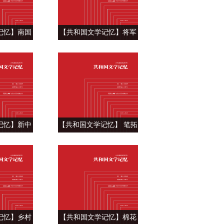
记忆】南国
【共和国文学记忆】将军
 ——古华
一梦醒其时——莫应丰
镇》
《将军吟》
记忆】新中
【共和国文学记忆】 笔拓
的曙光——
江湖 ——金庸《射雕英雄
的早晨》
传》
记忆】乡村
【共和国文学记忆】棉花