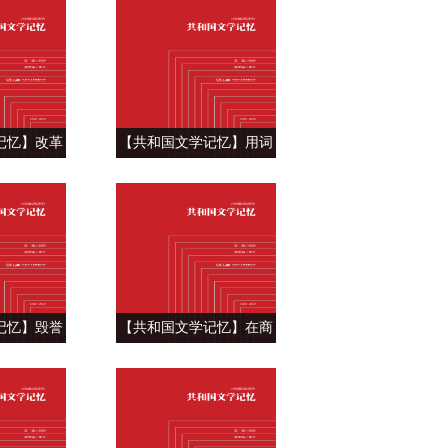
的篝火》
——姜戎《狼图腾》
记忆】改革
【共和国文学记忆】用词
歌 ——郁
典讲故事 ——韩少功《马
雨季》
桥词典》
记忆】毁誉
【共和国文学记忆】在商
 ——唐浩
州寻找文学的根 ——贾平
藩》
凹《商州》