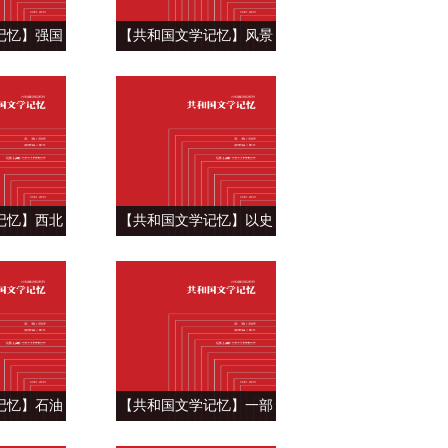
记忆】强国
【共和国文学记忆】风景
 ——苗长
这边独好 ——王蒙《这边
焰》
风景》
记忆】西北
【共和国文学记忆】以史
——季栋梁
鉴今，反腐倡廉 ——王跃
记》
文《大清相国》
记忆】石油
【共和国文学记忆】一部
事——王立
狼的赞歌， 一部狼的挽歌