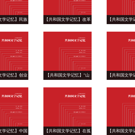
文学记忆】民族
【共和国文学记忆】改革
【共和国文学
重碑石——张炜
前行 ——张洁《沉重的翅
乡村的生活色彩
古船》
膀》
《芙蓉
文学记忆】创业
【共和国文学记忆】“山
【共和国文学
典史诗 ——柳青
乡”的画师，“巨变”的妙手
国工商业发展
创业史》
——周立波《山乡巨变》
周而复《上海
文学记忆】中国
【共和国文学记忆】在孤
【共和国文学