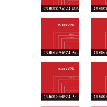
【共和国文学记忆】以笔
【共和国
为剑，直指腐败 ——周梅
高原上的
森《人民的名义》
民
【共和国文学记忆】天山
【共和国
水，援疆情——吴玉辉
代，小故
《援疆干部》
《
【共和国文学记忆】人生
【共和国
就是一场运转 ——肖克凡
科幻小说