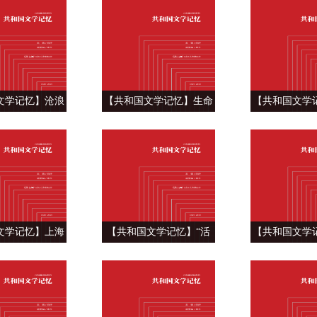
《三体》
南三部曲”
纯《月亮上
文学记忆】沧浪
【共和国文学记忆】生命
【共和国文学
足 ——阎真《沧
不息，抉择不止 ——张平
开放中的青春之
之水》
《抉择》
秀《花季·
文学记忆】上海
【共和国文学记忆】“活
【共和国文学
—王安忆《长恨
着”的人生态度 ——余华
参半的人生历程
歌》
《活着》
明《曾国