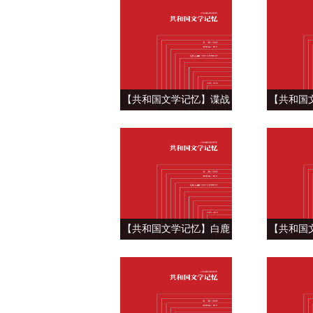
《机器》
慈欣
【共和国文学记忆】谍战
【共和国
解密 ——麦家《解密》
之水濯我
浪
【共和国文学记忆】白鹿
【共和国
原上的史诗巨著——陈忠
流年 —
实《白鹿原》