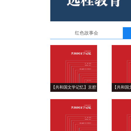
红色故事会
【共和国文学记忆】京腔
【共和国
京韵新北京 ——老舍《北
街的人和
京的春节》