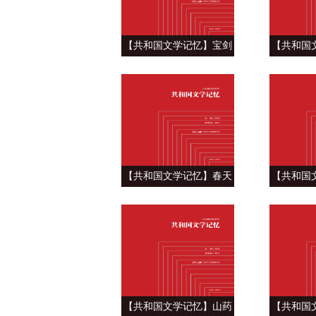
【共和国文学记忆】宝剑
【共和国
锋从磨砺出，大浪淘沙耀
心史的厚
光辉 ——路遥《平凡的世
《
界》
【共和国文学记忆】春天
【共和国
的布谷声 ——周克芹《许
路上的经
茂和他的女儿们》
《
【共和国文学记忆】山药
【共和国