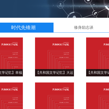
时代先锋潮
修身励志谈
文学记忆】幸福
【共和国文学记忆】大运
【共和国文学
事——何顿《幸
河畔的百年变迁 ——徐则
代的乡村振兴之
福街》
臣《北上》
毅达《海边