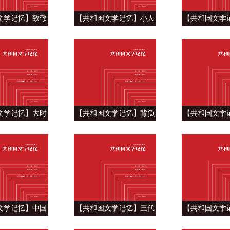
文学记忆】致敬
【共和国文学记忆】小人
【共和国文学
筑路兵 ——党益
物身上也有巍峨 ——迟子
之梦，强军之焰
《雪祭》
建《群山之巅》
水《梦
文学记忆】大时
【共和国文学记忆】背负
【共和国文学
事 ——金宇澄
土地行走的人 ——李佩甫
大地的守护者 
繁花》
《生命册》
《上庄
文学记忆】中国
【共和国文学记忆】三代
【共和国文学
的里程碑——刘
人的追梦路 ——格非“江
工人的英雄故