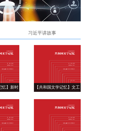
习近平讲故事
记忆】新时
【共和国文学记忆】文工
路 ——陈
团里的花样年华——严歌
春秋》
苓《芳华》