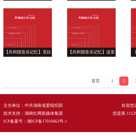
海，跨雪原 ——《迎来春
湖上好风光——《洞庭鱼
色换人间》（现代京剧
米乡》
《智取威虎山》选段）
【共和国音乐记忆】克拉
【共和国音乐记忆】这里
玛依，我爱你 ——《克拉
的春天最美丽 ——《小燕
玛依之歌》
子》
首页
1
2
主办单位：中共湖南省委组织部
欢迎您
技术支持：湖南红网新媒体集团
您是第
1112
ICP备案号：
湘ICP备17016663号-1