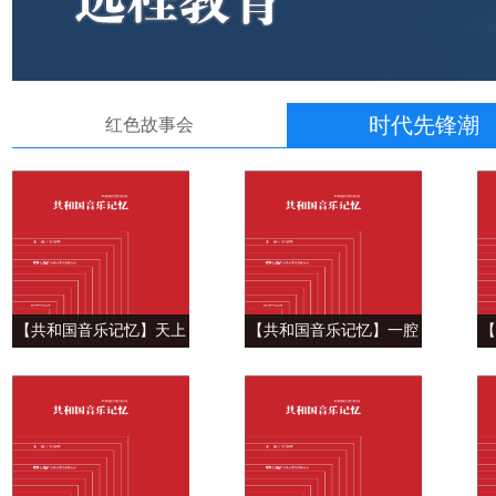
时代先锋潮
红色故事会
【共和国音乐记忆】天上
【共和国音乐记忆】一腔
【
大鹏来， 天地开 ——
无声血， 万缕慈母情
我
《地平线》（为女高音、
——《重整河山待后生》
割
男中音和交响乐队而作）