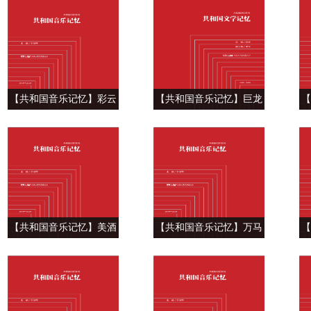
们的生活充满阳光》
《我爱你，中国》
【共和国音乐记忆】彩云
【共和国音乐记忆】巨龙
【
之南自有诗 ——交响乐
巨龙你擦亮眼 ——《龙的
鱼
《火把节》
传人》
【共和国音乐记忆】美酒
【共和国音乐记忆】万马
【
飘香歌声飞 ——《祝酒
奔腾大草原 ——二胡曲
江
歌》
《赛马》