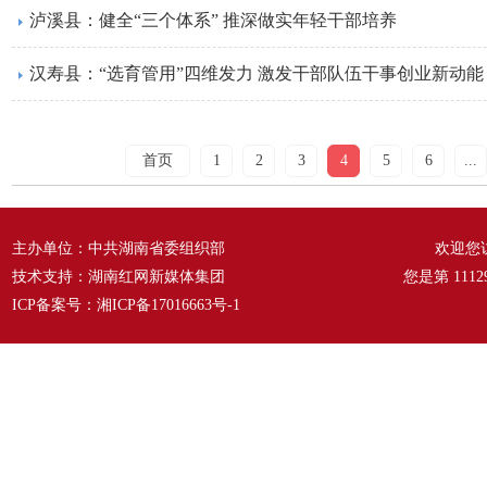
泸溪县：健全“三个体系” 推深做实年轻干部培养
汉寿县：“选育管用”四维发力 激发干部队伍干事创业新动能
首页
1
2
3
4
5
6
...
主办单位：中共湖南省委组织部
欢迎您
技术支持：湖南红网新媒体集团
您是第
1112
ICP备案号：
湘ICP备17016663号-1